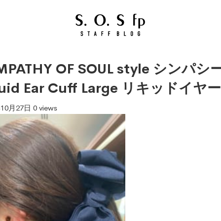
MPATHY OF SOUL style 
quid Ear Cuff Large リキッドイ
年10月27日
0 views