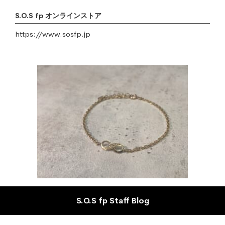
S.O.S fp オンラインストア
https://www.sosfp.jp
S.O.S fp Staff Blog