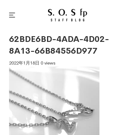
62BDE6BD-4ADA-4D02-
8A13-66B84556D977
2022年1月18日
0 views