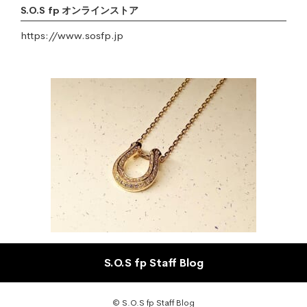
S.O.S fp オンラインストア
https://www.sosfp.jp
S.O.S fp Staff Blog
© S.O.S fp Staff Blog