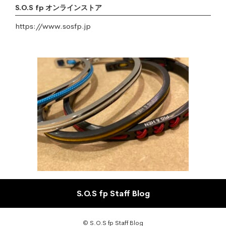
S.O.S fp オンラインストア
https://www.sosfp.jp
S.O.S fp Staff Blog
© S.O.S fp Staff Blog