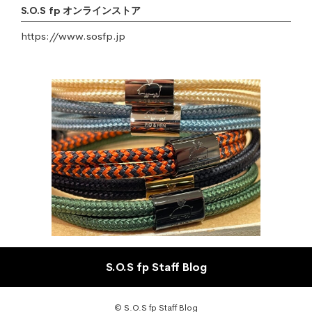
S.O.S fp オンラインストア
https://www.sosfp.jp
S.O.S fp Staff Blog
© S.O.S fp Staff Blog