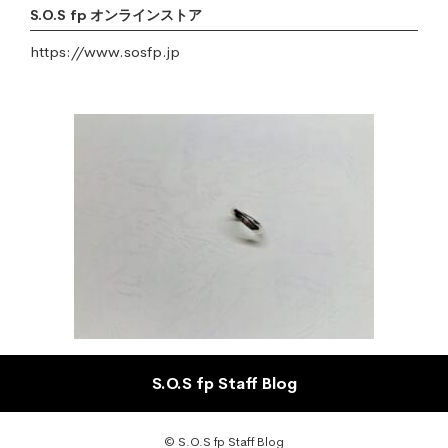
S.O.S fp オンラインストア
https://www.sosfp.jp
S.O.S fp Staff Blog
© S.O.S fp Staff Blog