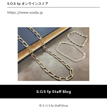
S.O.S fp オンラインストア
https://www.sosfp.jp
S.O.S fp Staff Blog
© S.O.S fp Staff Blog