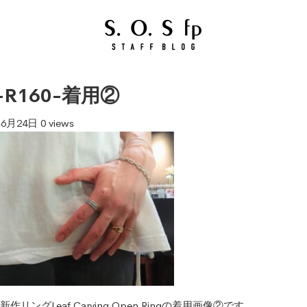
-R160-着用②
年6月24日
0 views
n新作リングLeaf Carving Open Ringの着用画像②です