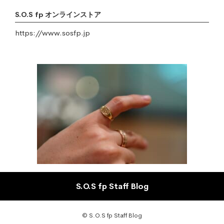
S.O.S fp オンラインストア
https://www.sosfp.jp
S.O.S fp Staff Blog
© S.O.S fp Staff Blog