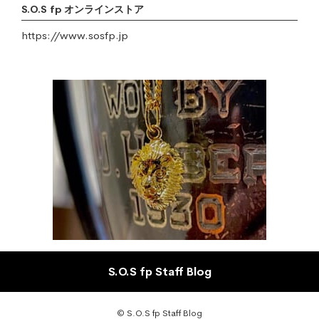
S.O.S fp オンラインストア
https://www.sosfp.jp
S.O.S fp Staff Blog
© S.O.S fp Staff Blog