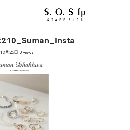
2210_Suman_Insta
年10月26日
0 views