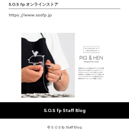
S.O.S fp オンラインストア
https://www.sosfp.jp
S.O.S fp Staff Blog
© S.O.S fp Staff Blog