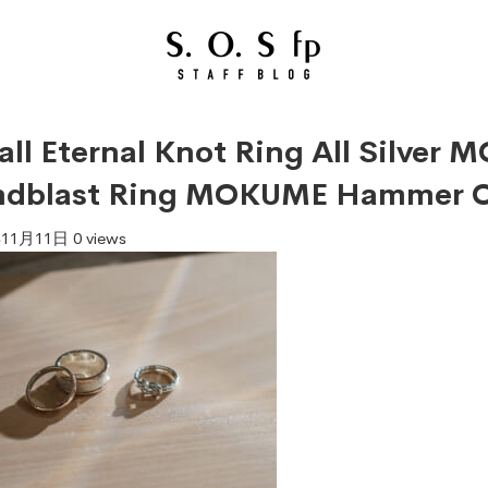
ll Eternal Knot Ring All Silver
ndblast Ring MOKUME Hammer C
年11月11日
0 views