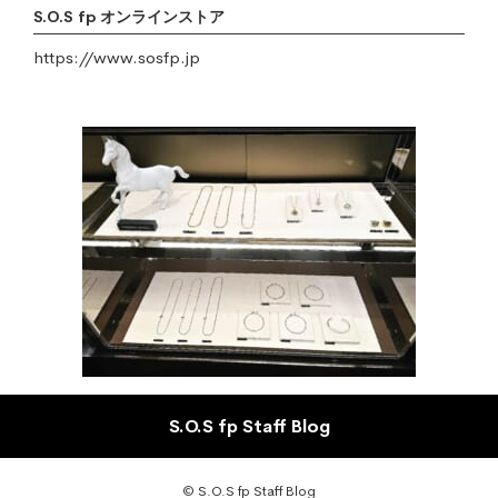
S.O.S fp オンラインストア
https://www.sosfp.jp
S.O.S fp Staff Blog
© S.O.S fp Staff Blog