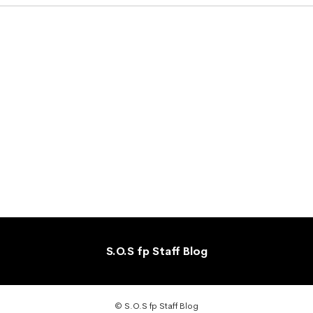
S.O.S fp Staff Blog
© S.O.S fp Staff Blog