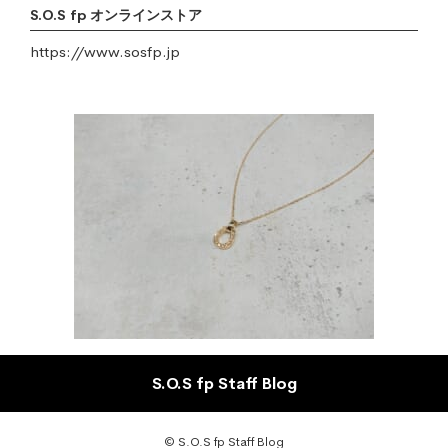
S.O.S fp オンラインストア
https://www.sosfp.jp
S.O.S fp Staff Blog
© S.O.S fp Staff Blog