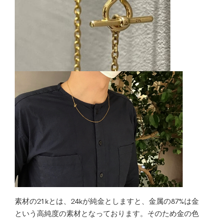
素材の21kとは、24kが純金としますと、金属の87%は金
という高純度の素材となっております。そのため金の色