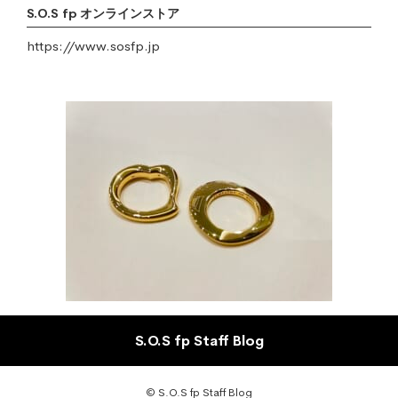
S.O.S fp オンラインストア
https://www.sosfp.jp
S.O.S fp Staff Blog
© S.O.S fp Staff Blog