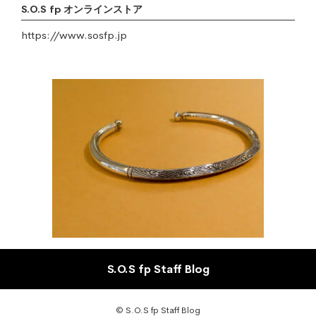
S.O.S fp オンラインストア
https://www.sosfp.jp
S.O.S fp Staff Blog
© S.O.S fp Staff Blog