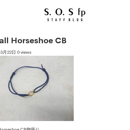
ll Horseshoe CB
年3月22日
0 views
 Horseshoe CB物撮り