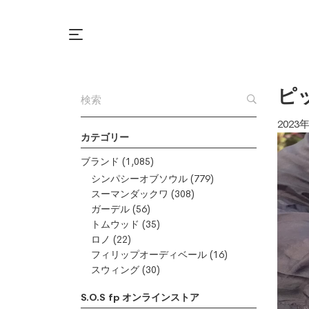
ピ
2023
カテゴリー
動
画
ブランド
(1,085)
プ
シンパシーオブソウル
(779)
レ
スーマンダックワ
(308)
ガーデル
(56)
ー
トムウッド
(35)
ヤ
ロノ
(22)
ー
フィリップオーディベール
(16)
スウィング
(30)
S.O.S fp オンラインストア