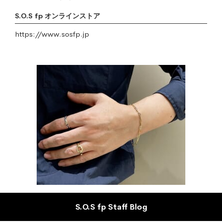
S.O.S fp オンラインストア
https://www.sosfp.jp
S.O.S fp Staff Blog