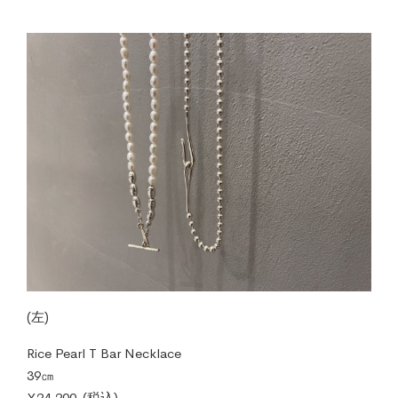
(左)
Rice Pearl T Bar Necklace
39㎝
¥24,200-(税込)