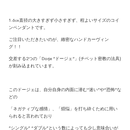
1.6㎝直径の大きすぎず小さすぎず、程よいサイズのコイ
ンペンダントです。
ご注目いただきたいのが、緻密なハンドカーヴィン
グ！！
交差する2つの「Dorje ”ドージェ”」(チベット密教の法具)
が刻み込まれています。
このドージェは、自分自身の内面に潜む“迷い”や“恐怖”な
どの
「ネガティブな感情」、「煩悩」を打ち砕くために用い
られると言われており
”シングル” “ダブル”という数によっても少し意味合いが