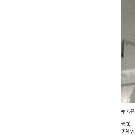
袖の長
現在、
天神V