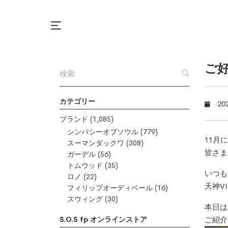
ご
カテゴリー
20
ブランド
(1,085)
シンパシーオブソウル
(779)
11月
スーマンダックワ
(308)
皆さま
ガーデル
(56)
トムウッド
(35)
いつも
ロノ
(22)
天神V
フィリップオーディベール
(16)
スウィング
(30)
本日は
S.O.S fp オンラインストア
ご紹介