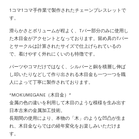
1コマ1コマ手作業で製作されたチェーンブレスレットで
す。
滑らかさとボリュームが程よく、Tバー部分のみに使用し
た木目金がアクセントとなっております。留め具のTバー
とサークルは計算されたサイズで仕上げられているの
で、着けやすく外れにくいのも特徴です。
パーツやコマだけではなく、シルバーと銅を積層し伸ば
し叩いたりなどして作り出される木目金も一つ一つを職
人によって丁寧に製作されております。
“MOKUMEGANE（木目金）”
金属の色の違いを利用して木目のような模様を生み出す
日本古来の金属加工技術。
長期間の使用により、本物の「木」のような凹凸が生ま
れ、木目金ならではの経年変化をお楽しみいただけま
す。