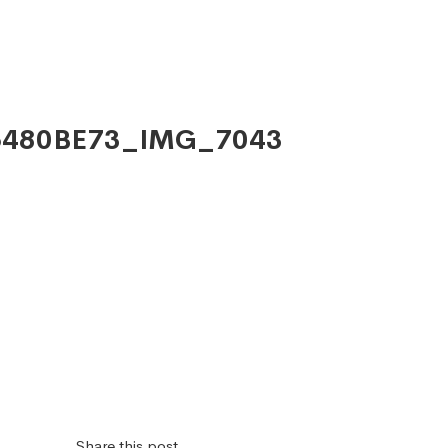
6480BE73_IMG_7043
Share this post