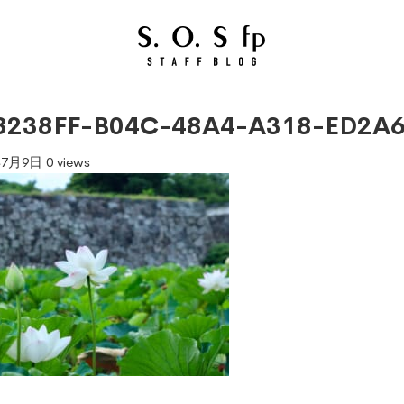
8238FF-B04C-48A4-A318-ED2A
年7月9日
0 views