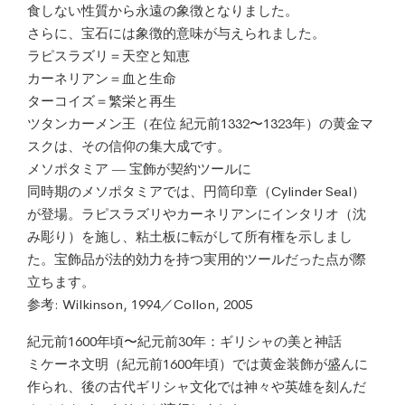
食しない性質から永遠の象徴となりました。
さらに、宝石には象徴的意味が与えられました。
ラピスラズリ＝天空と知恵
カーネリアン＝血と生命
ターコイズ＝繁栄と再生
ツタンカーメン王（在位 紀元前1332〜1323年）の黄金マ
スクは、その信仰の集大成です。
メソポタミア ― 宝飾が契約ツールに
同時期のメソポタミアでは、円筒印章（Cylinder Seal）
が登場。ラピスラズリやカーネリアンにインタリオ（沈
み彫り）を施し、粘土板に転がして所有権を示しまし
た。宝飾品が法的効力を持つ実用的ツールだった点が際
立ちます。
参考: Wilkinson, 1994／Collon, 2005
紀元前1600年頃〜紀元前30年：ギリシャの美と神話
ミケーネ文明（紀元前1600年頃）では黄金装飾が盛んに
作られ、後の古代ギリシャ文化では神々や英雄を刻んだ