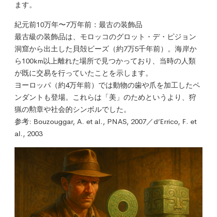
ます。
紀元前10万年〜7万年前：最古の装飾品
最古級の装飾品は、モロッコのグロット・デ・ピジョン
洞窟から出土した貝殻ビーズ（約7万5千年前）。海岸か
ら100km以上離れた場所で見つかっており、当時の人類
が既に交易を行っていたことを示します。
ヨーロッパ（約4万年前）では動物の歯や爪を加工したペ
ンダントも登場。これらは「美」のためというより、狩
猟の勲章や社会的シンボルでした。
参考: Bouzouggar, A. et al., PNAS, 2007／d’Errico, F. et
al., 2003