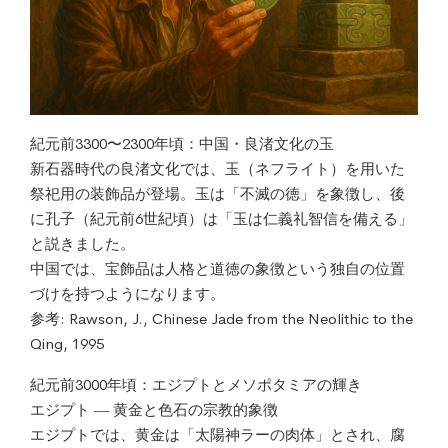
紀元前3300〜2300年頃：中国・良渚文化の玉
新石器時代の良渚文化では、玉（ネフライト）を用いた
祭祀用の装飾品が登場。玉は「不滅の徳」を象徴し、後
に孔子（紀元前6世紀頃）は「玉は仁義礼智信を備える」
と説きました。
中国では、宝飾品は人格と道徳の象徴という独自の位置
づけを持つようになります。
参考: Rawson, J., Chinese Jade from the Neolithic to the
Qing, 1995
紀元前3000年頃：エジプトとメソポタミアの輝き
エジプト ― 黄金と色石の宗教的象徴
エジプトでは、黄金は「太陽神ラーの肉体」とされ、腐