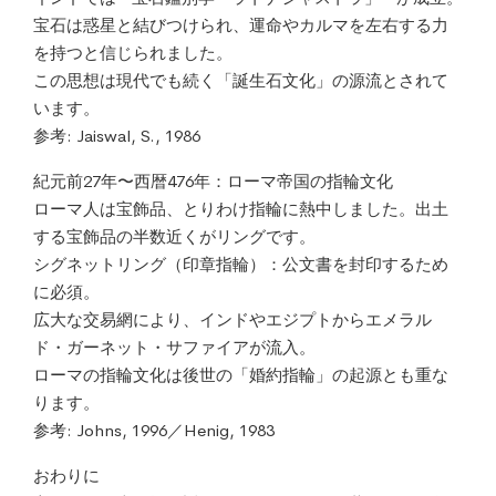
宝石は惑星と結びつけられ、運命やカルマを左右する力
を持つと信じられました。
この思想は現代でも続く「誕生石文化」の源流とされて
います。
参考: Jaiswal, S., 1986
紀元前27年〜西暦476年：ローマ帝国の指輪文化
ローマ人は宝飾品、とりわけ指輪に熱中しました。出土
する宝飾品の半数近くがリングです。
シグネットリング（印章指輪）：公文書を封印するため
に必須。
広大な交易網により、インドやエジプトからエメラル
ド・ガーネット・サファイアが流入。
ローマの指輪文化は後世の「婚約指輪」の起源とも重な
ります。
参考: Johns, 1996／Henig, 1983
おわりに