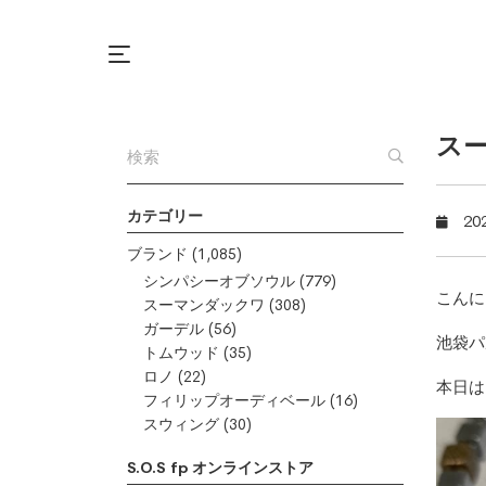
スー
カテゴリー
20
ブランド
(1,085)
シンパシーオブソウル
(779)
こんに
スーマンダックワ
(308)
ガーデル
(56)
池袋パ
トムウッド
(35)
ロノ
(22)
本日は
フィリップオーディベール
(16)
スウィング
(30)
S.O.S fp オンラインストア