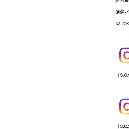
東京都
池袋パ
03-53
【S.O
【S.O