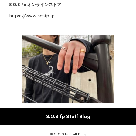
S.O.S fp オンラインストア
https://www.sosfp.jp
S.O.S fp Staff Blog
© S.O.S fp Staff Blog