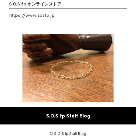
S.O.S fp オンラインストア
https://www.sosfp.jp
S.O.S fp Staff Blog
© S.O.S fp Staff Blog