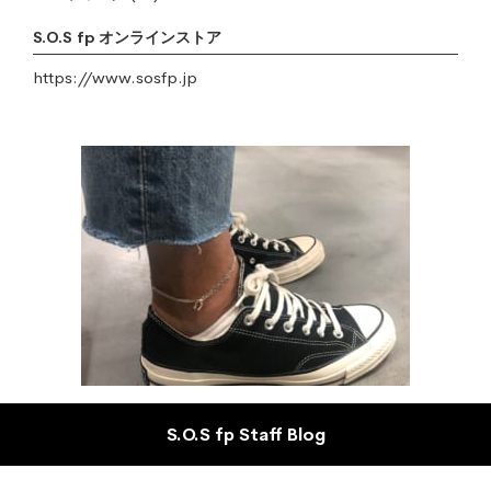
S.O.S fp オンラインストア
https://www.sosfp.jp
S.O.S fp Staff Blog