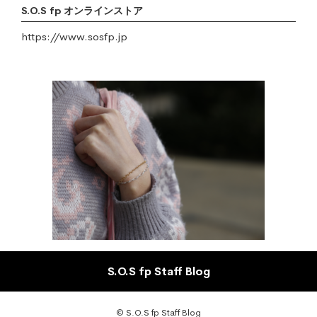
S.O.S fp オンラインストア
https://www.sosfp.jp
S.O.S fp Staff Blog
© S.O.S fp Staff Blog