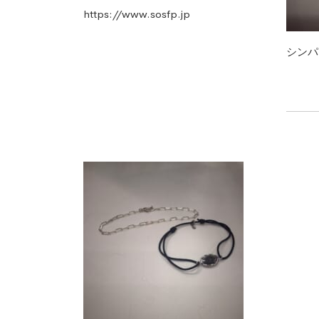
https://www.sosfp.jp
シンパ