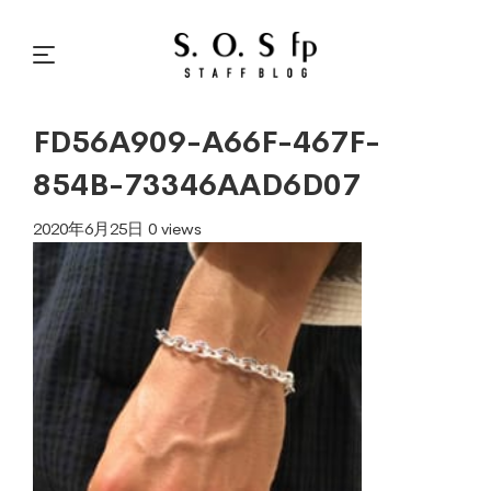
FD56A909-A66F-467F-
854B-73346AAD6D07
2020年6月25日
0 views