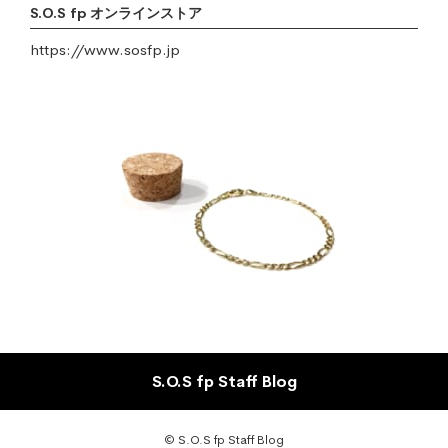
S.O.S fp オンラインストア
https://www.sosfp.jp
S.O.S fp Staff Blog
© S.O.S fp Staff Blog