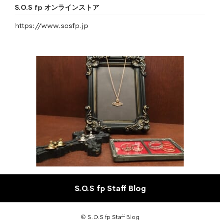
S.O.S fp オンラインストア
https://www.sosfp.jp
S.O.S fp Staff Blog
© S.O.S fp Staff Blog