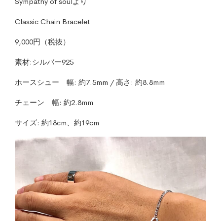
Sympathy of soul
より
Classic Chain Bracelet
9
,
000
円（税抜）
素材
:
シルバー
925
ホースシュー 幅
:
約
7.5mm /
高さ
:
約
8.8mm
チェーン 幅
:
約
2.8mm
サイズ
:
約
18cm
、約
19cm