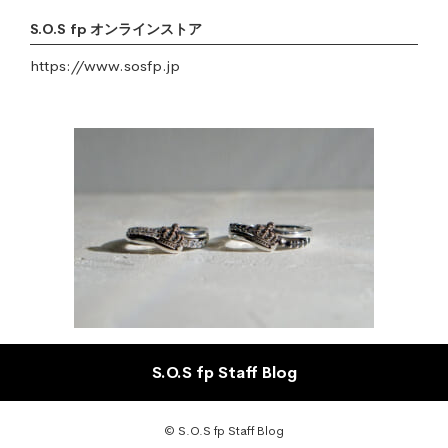
S.O.S fp オンラインストア
https://www.sosfp.jp
S.O.S fp Staff Blog
© S.O.S fp Staff Blog