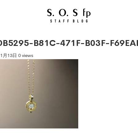
DB5295-B81C-471F-B03F-F69EA
年1月13日
0 views