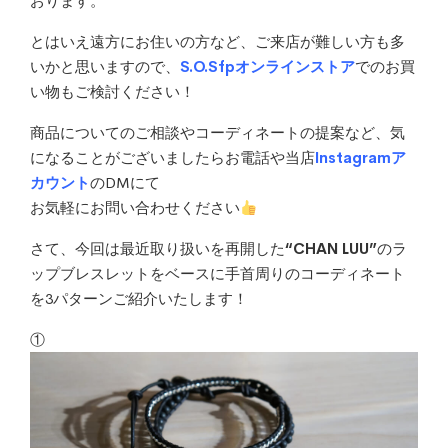
おります。
とはいえ遠方にお住いの方など、ご来店が難しい方も多
いかと思いますので、
S.O.Sfpオンラインストア
でのお買
い物もご検討ください！
商品についてのご相談やコーディネートの提案など、気
になることがございましたらお電話や当店
Instagramア
カウント
のDMにて
お気軽にお問い合わせください
さて、今回は最近取り扱いを再開した
“CHAN LUU”
のラ
ップブレスレットをベースに手首周りのコーディネート
を3パターンご紹介いたします！
①