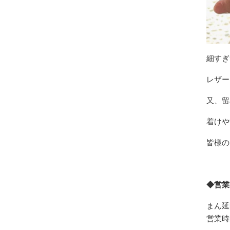
細すぎ
レザー
又、留
着けや
皆様の
◆営業
まん延
営業時