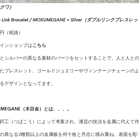
クワ）
le Link Bracelet / MOKUMEGANE × Silver（ダブルリンクブレ
00円（税抜）
インショップは
こちら
とシルバーの異なる素材のパーツをセットすることで、人と人と
たブレスレット。ゴールドジュエリーやヴィンテージチェーンの
るデザインとなってます。
UMEGANE（木目金）とは、、、。
鍔工（つばこう）によって考案され、漆芸の技法を金属に代えて
の異なる2種類以上の金属板を何十枚と丹念に積み重ね、表面を彫