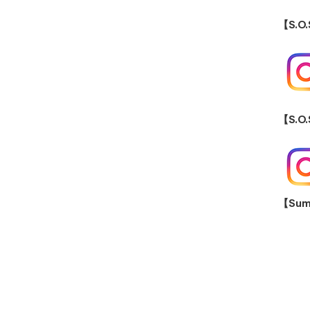
【S.O
【S.O
【Su