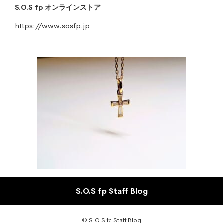
S.O.S fp オンラインストア
https://www.sosfp.jp
S.O.S fp Staff Blog
© S.O.S fp Staff Blog