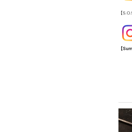
【S.O
【Su