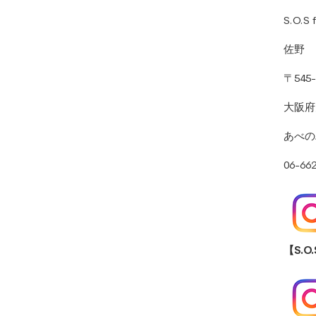
S.O.S 
佐野
〒
545
大阪府
あべの
06-66
【S.